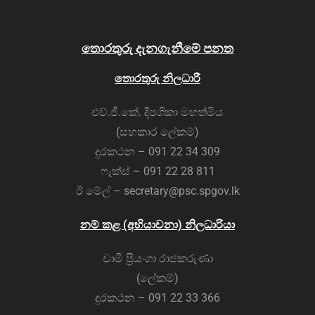
තොරතුරු දැනගැනීමේ පනත
තොරතුරු නිලධාරී
එච්.ජී.කේ. දීපශිකා මහත්මිය
(සහකාර ලේකම්)
දුරකථන – 091 22 34 309
ෆැක්ස් – 091 22 28 811
ඊ මේල් – secretary@psc.spgov.lk
නම් කළ (අභියාචනා) නිලධාරියා
චාමි ප්‍රියංගා රාජකරුණා
(ලේකම්)
දුරකථන – 091 22 33 366