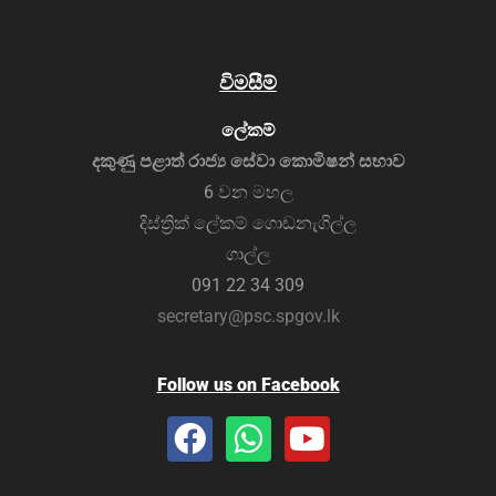
විමසීම්
ලේකම්
දකුණු පළාත් රාජ්‍ය සේවා කොමිෂන් සභාව
6 වන මහල
දිස්ත්‍රික් ලේකම් ගොඩනැගිල්ල
ගාල්ල
091 22 34 309
secretary@psc.spgov.lk
Follow us on Facebook