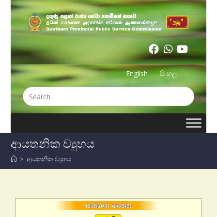
English
සිංහල
ආයතනික ව්‍යුහය
>
ආයතනික ව්‍යුහය