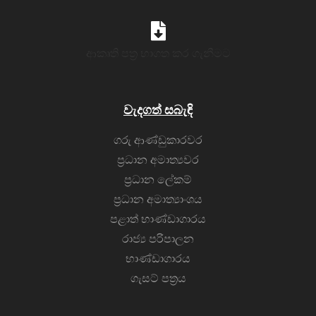
ආකෘති පත‍්‍ර භාගත කර ගැනීමට
වැදගත් සබැඳි
ගරු ආණ්ඩුකාරවර
ප්‍රධාන අමාත්‍යවර
ප්‍රධාන ලේකම්
ප්‍රධාන අමාත්‍යාංශය
පළාත් භාණ්ඩාගාරය
රාජ්‍ය පරිපාලන
භාණ්ඩාගාරය
ගැසට් පත්‍රය