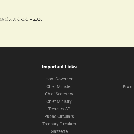
ික ස්ථාන මාරුව – 2026
Important Links
Hon. Governor
Chief Minister
Provi
Chief Secretary
Chief Ministry
Treasury SP
Pubad Circulars
Treasury Circulars
Gazzette