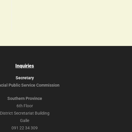
Inquiries
Secretary
ncial Public
Service Commission
Southern Province
6th Floor
District Secretariat Building
Galle
091 22 34 309