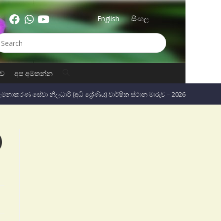
English
සිංහල
ුව
අප අමතන්න
මනාකරණ සේවා නිලධාරී (අධි ශ්‍රේණිය) වාර්ෂික ස්ථාන මාරුව – 2026
)