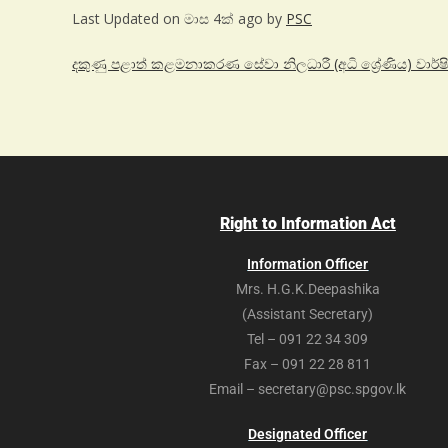
Last Updated on මාස 4ක් ago by
PSC
දකුණු පළාත් කළමනාකරණ සේවා නිලධාරී (අධි ශ්‍රේණිය) වාර්ෂ
Right to Information Act
Information Officer
Mrs. H.G.K.Deepashika
(Assistant Secretary)
Tel – 091 22 34 309
Fax – 091 22 28 811
Email – secretary@psc.spgov.lk
Designated Officer