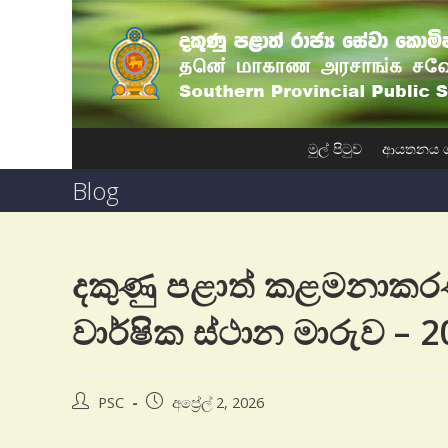
මුල් පිටුව
ආයතනය 
Blog
දකුණු පළාත් කළමනාකරණ 
වාර්ෂික ස්ථාන මාරුව – 
PSC
අප්‍රේල් 2, 2026