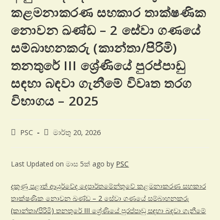
කළමනාකරණ සහකාර තාක්ෂණික
නොවන ඛණ්ඩ – 2 සේවා ගණයේ
සම්බාහනකරු (කාන්තා/පිරිමි)
තනතුරේ III ශ්‍රේණියේ පුරප්පාඩු
සඳහා බඳවා ගැනීමේ විවෘත තරග
විභාගය – 2025
PSC
මාර්තු 20, 2026
Last Updated on මාස 5ක් ago by
PSC
දකුණු පළාත් ආයුර්වේද දෙපාර්තමේන්තුවේ කළමනාකරණ සහකාර
තාක්ෂණික නොවන ඛණ්ඩ – 2 සේවා ගණයේ සම්බාහනකරු
(කාන්තා/පිරිමි) තනතුරේ III ශ්‍රේණියේ පුරප්පාඩු සඳහා බඳවා ගැනීමේ