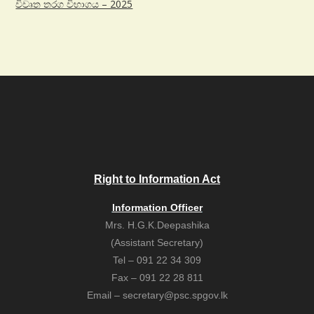
විවෘත තරග විභාගය – 2025
Right to Information Act
Information Officer
Mrs. H.G.K.Deepashika
(Assistant Secretary)
Tel – 091 22 34 309
Fax – 091 22 28 811
Email – secretary@psc.spgov.lk