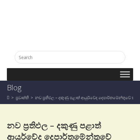
English
සිංහල
Blog
>
ප්‍රවෘත්ති
>
නව ප්‍රතිඵල – දකුණු පළාත් ආයුර්වේද දෙපාර්තමේන්තුවේ 
නව ප්‍රතිඵල – දකුණු පළාත්
ආයුර්වේද දෙපාර්තමේන්තුවේ