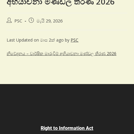
අභියාචනා මණ්ඩල තීරණ 2026
PSC
මැයි 29, 2026
Last Updated on මාස 2ක් ago by
PSC
නිවේදනය – වාර්ෂික මාරුවීම් අභියාචනා මණ්ඩල තීරණ 2026
Right to Information Act