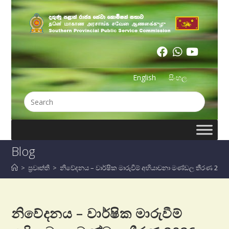
English
සිංහල
Blog
>
ප්‍රවෘත්ති
>
නිවේදනය – වාර්ෂික මාරුවීම් අභියාචනා මණ්ඩල තීරණ 2026
නිවේදනය – වාර්ෂික මාරුවීම්