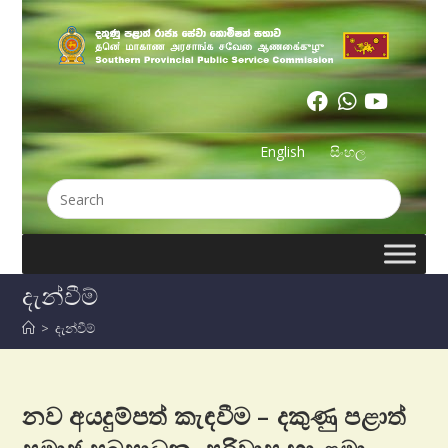
English
සිංහල
දැන්වීම්
>
දැන්වීම්
නව අයදුම්පත් කැඳවීම – දකුණු පළාත්