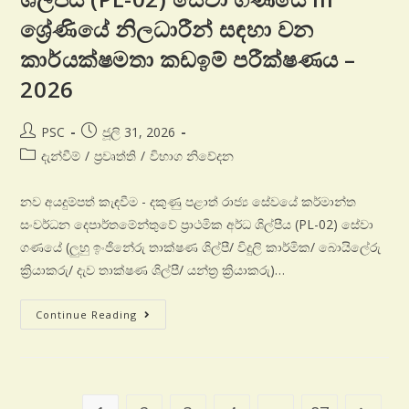
ශ්‍රේණියේ නිලධාරීන් සඳහා වන
කාර්යක්ෂමතා කඩඉම් පරීක්ෂණය –
2026
PSC
ජූලි 31, 2026
දැන්වීම්
/
ප්‍රවෘත්ති
/
විභාග නිවේදන
නව අයදුම්පත් කැඳවීම - දකුණු පළාත් රාජ්‍ය සේවයේ කර්මාන්ත
සංවර්ධන දෙපාර්තමේන්තුවේ ප්‍රාථමික අර්ධ ශිල්පීය (PL-02) සේවා
ගණයේ (ලුහු ඉංජිනේරු තාක්ෂණ ශිල්පී/ විදුලි කාර්මික/ බොයිලේරු
ක්‍රියාකරු/ දැව තාක්ෂණ ශිල්පී/ යන්ත්‍ර ක්‍රියාකරු)…
Continue Reading