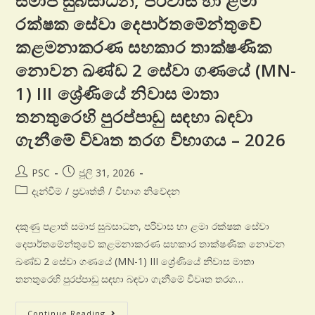
සමාජ සුබසාධන, පරිවාස හා ළමා
රක්ෂක සේවා දෙපාර්තමේන්තුවේ
කළමනාකරණ සහකාර තාක්ෂණික
නොවන ඛණ්ඩ 2 සේවා ගණයේ (MN-
1) III ශ්‍රේණියේ නිවාස මාතා
තනතුරෙහි පුරප්පාඩු සඳහා බඳවා
ගැනීමේ විවෘත තරග විභාගය – 2026
PSC
ජූලි 31, 2026
දැන්වීම්
/
ප්‍රවෘත්ති
/
විභාග නිවේදන
දකුණු පළාත් සමාජ සුබසාධන, පරිවාස හා ළමා රක්ෂක සේවා
දෙපාර්තමේන්තුවේ කළමනාකරණ සහකාර තාක්ෂණික නොවන
ඛණ්ඩ 2 සේවා ගණයේ (MN-1) III ශ්‍රේණියේ නිවාස මාතා
තනතුරෙහි පුරප්පාඩු සඳහා බඳවා ගැනීමේ විවෘත තරග…
Continue Reading