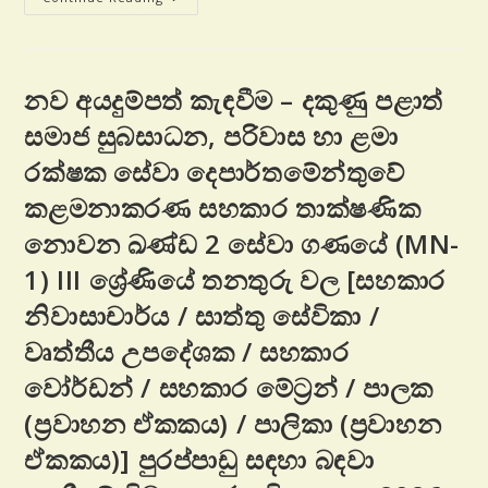
නව අයදුම්පත් කැඳවීම – දකුණු පළාත්
සමාජ සුබසාධන, පරිවාස හා ළමා
රක්ෂක සේවා දෙපාර්තමේන්තුවේ
කළමනාකරණ සහකාර තාක්ෂණික
නොවන ඛණ්ඩ 2 සේවා ගණයේ (MN-
1) III ශ්‍රේණියේ තනතුරු වල [සහකාර
නිවාසාචාර්ය / සාත්තු සේවිකා /
වෘත්තීය උපදේශක / සහකාර
වෝර්ඩන් / සහකාර මේට්‍රන් / පාලක
(ප්‍රවාහන ඒකකය) / පාලිකා (ප්‍රවාහන
ඒකකය)] පුරප්පාඩු සඳහා බඳවා