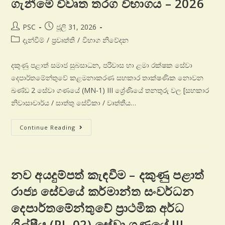
ගැනීමේ විවෘත තරග විභාගය – 2026
PSC
ජූලි 31, 2026
දැන්වීම්
/
ප්‍රවෘත්ති
/
විභාග නිවේදන
දකුණු පළාත් සමාජ සුබසාධන, පරිවාස හා ළමා රක්ෂක සේවා
දෙපාර්තමේන්තුවේ කළමනාකරණ සහකාර තාක්ෂණික නොවන
ඛණ්ඩ 2 සේවා ගණයේ (MN-1) III ශ්‍රේණියේ තනතුරු වල [සහකාර
නිවාසාචාර්ය / සාත්තු සේවිකා / වෘත්තීය…
Continue Reading
නව අයදුම්පත් කැඳවීම – දකුණු පළාත්
රාජ්‍ය සේවයේ කර්මාන්ත සංවර්ධන
දෙපාර්තමේන්තුවේ ප්‍රාථමික අර්ධ
ශිල්පීය (PL-02) සේවා ගණයේ III