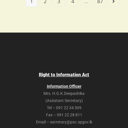
1
2
3
4
…
87
Right to Information Act
Information Officer
Mrs. H.G.K.Deepashika
(Assistant Secretary)
Tel – 091 22 34 309
Fax – 091 22 28 811
Email – secretary@psc.spgov.lk